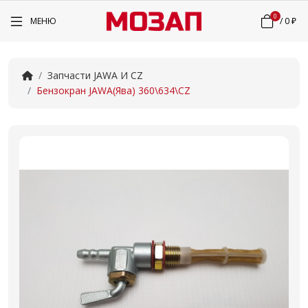
0
МЕНЮ
/
0 ₽
Запчасти JAWA И CZ
Бензокран JAWA(Ява) 360\634\CZ